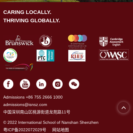
CARING LOCALLY.
THRIVING GLOBALLY.
Admissions +86 755 2666 1000
admissions@isnsz.com
中国深圳南山区桃源街道龙苑路11号
© 2022 International School of Nanshan Shenzhen
粤ICP备2022072029号
网站地图